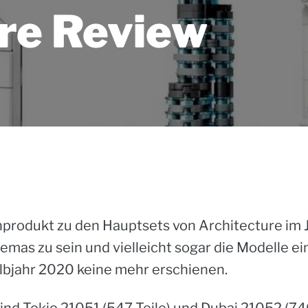
re Review
rodukt zu den Hauptsets von Architecture im Ja
hemas zu sein und vielleicht sogar die Modelle 
lbjahr 2020 keine mehr erschienen.
sind
Tokio 21051 (547 Teile) und
Dubai 21052 (740