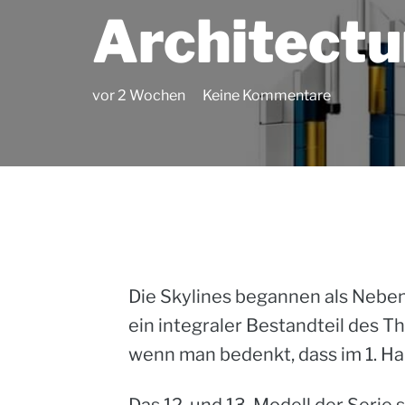
Architectu
vor 2 Wochen
Keine Kommentare
Die
Skylines
begannen als Nebenp
ein integraler Bestandteil des T
wenn man bedenkt, dass im 1. Ha
Das 12. und 13. Modell der Serie 