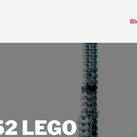
Bl
52 LEGO