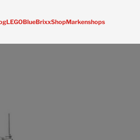
og
LEGO
BlueBrixx
Shop
Markenshops