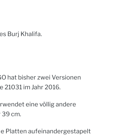
s Burj Khalifa.
GO hat bisher zwei Versionen
re
21031
im Jahr 2016.
rwendet eine völlig andere
r 39 cm.
ue Platten aufeinandergestapelt