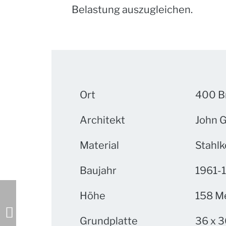
Belastung auszugleichen.
Ort
400 Br
Architekt
John 
Material
Stahlk
Baujahr
1961-
Höhe
158 M
Grundplatte
36 x 