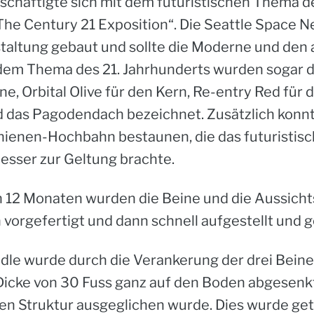
schäftigte sich mit dem futuristischen Thema de
 Century 21 Exposition“. Die Seattle Space Ne
nstaltung gebaut und sollte die Moderne und de
 dem Thema des 21. Jahrhunderts wurden sogar di
ne, Orbital Olive für den Kern, Re-entry Red für
 das Pagodendach bezeichnet. Zusätzlich konnt
hienen-Hochbahn bestaunen, die das futuristis
esser zur Geltung brachte.
 12 Monaten wurden die Beine und die Aussicht
vorgefertigt und dann schnell aufgestellt und g
le wurde durch die Verankerung der drei Beine
Dicke von 30 Fuss ganz auf den Boden abgesenk
en Struktur ausgeglichen wurde. Dies wurde geta