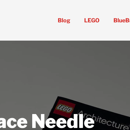
Blog
LEGO
BlueB
ace Needle