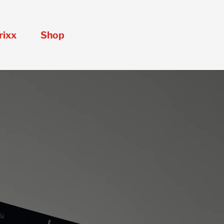
rixx
Shop